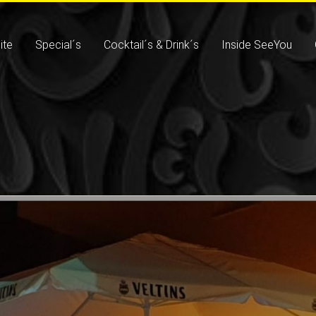
ite
Special´s
Cocktail´s & Drink´s
Inside SeeYou