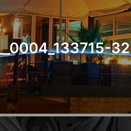
__0004_133715-32