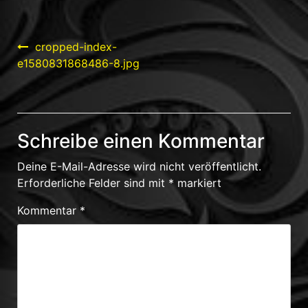
Beitragsnavigation
cropped-index-
e1580831868486-8.jpg
Schreibe einen Kommentar
Deine E-Mail-Adresse wird nicht veröffentlicht.
Erforderliche Felder sind mit
*
markiert
Kommentar
*