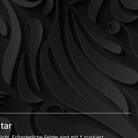
tar
icht.
Erforderliche Felder sind mit
*
markiert