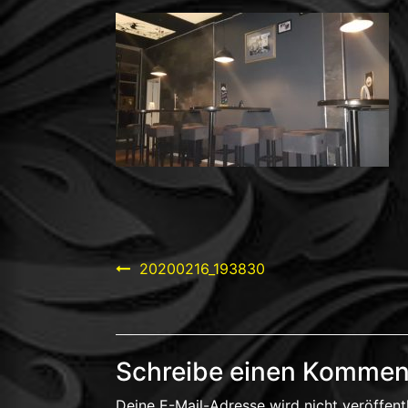
Beitragsnavigation
20200216_193830
Schreibe einen Kommen
Deine E-Mail-Adresse wird nicht veröffentl