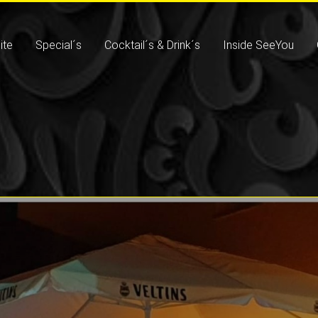
ite
Special´s
Cocktail´s & Drink´s
Inside SeeYou